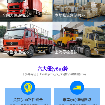
全國大件運輸>>
本地物流倉儲線>>
上海整車運輸>>
上海零擔運輸>>
六大優(yōu)勢
二十多年專注于上海到[prov_or_city]物流專線開發(fā)
資質(zhì)證件齊全
專業(yè)運輸團隊