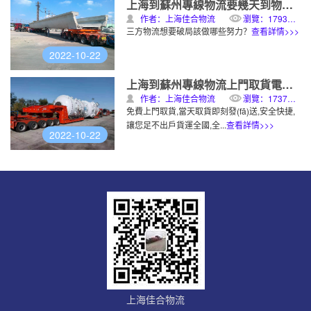
上海到蘇州專線物流要幾天到物理專線運輸
作者：上海佳合物流
瀏覽：1793次
三方物流想要破局該做哪些努力？
查看詳情>>>
2022-10-22
上海到蘇州專線物流上門取貨電話物理專線運輸
作者：上海佳合物流
瀏覽：1737次
免費上門取貨,當天取貨即刻發(fā)送,安全快捷,
讓您足不出戶貨運全國,全...
查看詳情>>>
2022-10-22
上海佳合物流