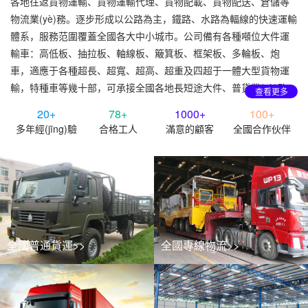
各地往返貨物運輸、貨物運輸代理、貨物配載、貨物配送、倉儲等
物流業(yè)務。逐步形成以公路為主，鐵路、水路為輻線的快速運輸
體系，服務范圍覆蓋全國各大中小城市。公司備有各種噸位大件運
輸車：高低板、抽拉板、軸線板、簸箕板、框架板、多輪板、炮
車，適應于各種超長、超寬、超高、超重及四超于一體大型貨物運
輸，特種車等幾十部，可承接全國各地長短途大件、普貨業(yè)務。
查看更多
20+
78+
1000+
100+
多年經(jīng)驗
合格工人
滿意的顧客
全國合作伙伴
全國普通貨運>>
全國專線物流>>