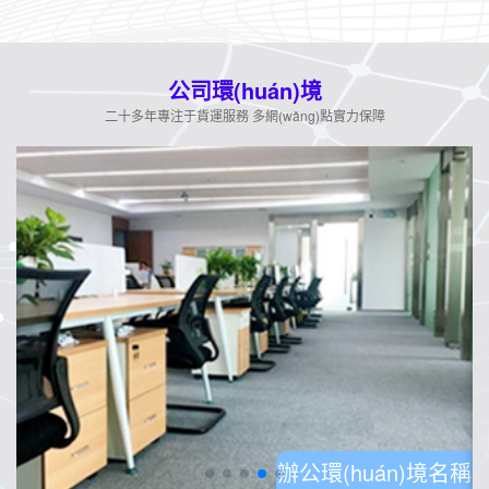
公司環(huán)境
二十多年專注于貨運服務 多網(wǎng)點實力保障
稱
辦公環(huán)境名稱