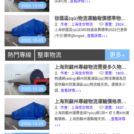
(xiàn)有...
查看詳情>>>
2022-10-03
徐匯區(qū)物流運輸報價標準物理專線運輸
作者：上海佳合物流
瀏覽：2924次
上海徐匯區(qū)EMS快遞收費標準2022已更新
(今日/實時)[8mged...
查看詳情>>>
2022-10-03
熱門專線
整車物流
更多+
上海到蘇州專線物流需要多久物理專線運輸
作者：上海佳合物流
瀏覽：1803次
物通網(wǎng)蘇州到黃浦區(qū)物流專線為您
提供蘇州到黃浦區(qū)物流幾天到，運價多少
2022-10-24
錢...
查看詳情>>>
上海到蘇州專線物流運輸價格表物理專線運輸
作者：上海佳合物流
瀏覽：1637次
上海到蘇州運費查詢?yōu)槟峁┥虾５教K州運
輸價格，上海到蘇州運輸幾天到，...
查看詳情
2022-10-24
>>>