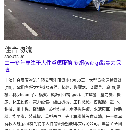
佳合物流
ABOUTS US
二十多年專注于大件貨運服務 多網(wǎng)點實力保
障
上海佳合國際物流有限公司注冊資本10058萬，大型貨物運輸資質
(zhì)，承攬各種大型機器設備、鍋爐、變壓器、蒸壓釜、發(fā)電
機、轉(zhuǎn)子、橋梁、鋼結(jié)構(gòu)、注塑機、壓力機、機
床、化工設備、電力設備、礦山機械、工程機械、挖掘機、鏟車、
鉤機、推土機、攤鋪機、旋挖鉆機、水泥攪拌罐、水泥泵車、壓路
機、刮平機、裝載機、重型吊車、等工程機械設備運輸，是一家具
有較大規(guī)模的從事大件物流服務的專業(yè)公司。專營至全國