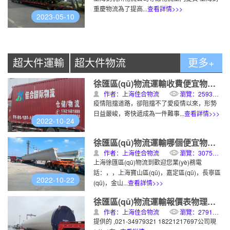
重慶物流為了提高...
查看詳情>>>
2023-05-10
超大件運輸
超大件物流
更多+
徐匯區(qū)物流運輸收費便宜物理專線運輸
作者：上海佳合物流
瀏覽：2593次
疫情阻擋道路，卻阻擋不了愛疫情以來，形勢
日益嚴峻，寄快遞成為一件難事...
查看詳情>>>
2022-10-24
徐匯區(qū)物流運輸哪個便宜物理專線運輸
作者：上海佳合物流
瀏覽：3075次
上海徐匯區(qū)物流到歡迎您業(yè)務電
話：，，上海寶山區(qū)，嘉定區(qū)，長寧區
2022-10-22
(qū)，金山...
查看詳情>>>
徐匯區(qū)物流運輸報價表物理專線運輸
作者：上海佳合物流
瀏覽：2791次
提供的 ,021-34979321 18221217697公司現