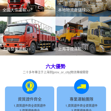
全國大件運輸>>
本地物流倉儲線>>
上海整車運輸>>
上海零擔運輸>>
六大優勢
二十多年專注于上海到[prov_or_city]物流專線開發
資質證件齊全
專業運輸團隊
1,資質證件齊全資質證件
1,資質證件齊全資質證件
2,資質證件齊全
2,資質證件齊全