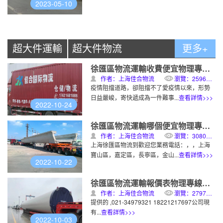
2023-05-10
超大件運輸
超大件物流
更多+
徐匯區物流運輸收費便宜物理專線運輸
作者：上海佳合物流
瀏覽：2596次
疫情阻擋道路，卻阻擋不了愛疫情以來，形勢
日益嚴峻，寄快遞成為一件難事...
查看詳情>>>
2022-10-24
徐匯區物流運輸哪個便宜物理專線運輸
作者：上海佳合物流
瀏覽：3080次
上海徐匯區物流到歡迎您業務電話：，，上海
寶山區，嘉定區，長寧區，金山...
查看詳情>>>
2022-10-22
徐匯區物流運輸報價表物理專線運輸
作者：上海佳合物流
瀏覽：2797次
提供的 ,021-34979321 18221217697公司現
有...
查看詳情>>>
2022-10-03