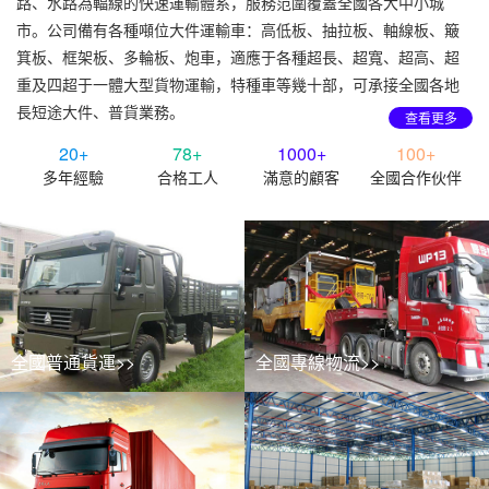
路、水路為輻線的快速運輸體系，服務范圍覆蓋全國各大中小城
市。公司備有各種噸位大件運輸車：高低板、抽拉板、軸線板、簸
箕板、框架板、多輪板、炮車，適應于各種超長、超寬、超高、超
重及四超于一體大型貨物運輸，特種車等幾十部，可承接全國各地
長短途大件、普貨業務。
查看更多
20+
78+
1000+
100+
多年經驗
合格工人
滿意的顧客
全國合作伙伴
全國普通貨運>>
全國專線物流>>